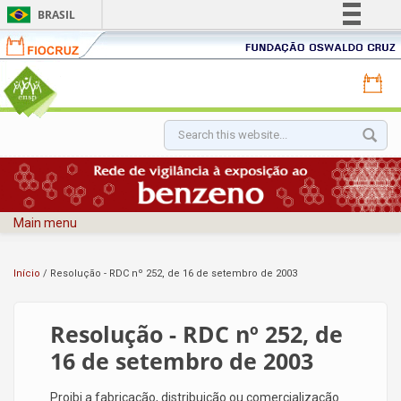
BRASIL
Fiocruz
Fundação
Simplifique!
Oswaldo
Portal
Comunica BR
Cruz
Portal
ENSP
Participe
FIOCR
-
-
Acesso à informação
Escola
Pular para o conteúdo principal
Formulário de
Funda
Nacional
Legislação
Oswal
busca
de
Canais
Cruz
Saúde
Pública
Main menu
Sergio
Arouca
Início
/
Resolução - RDC nº 252, de 16 de setembro de 2003
Resolução - RDC nº 252, de
16 de setembro de 2003
Proibi a fabricação, distribuição ou comercialização