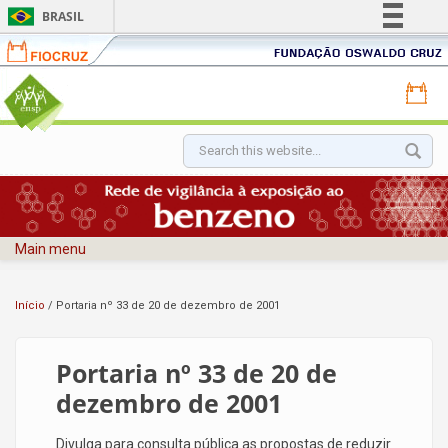
BRASIL
Fiocruz
Fundação
Simplifique!
Oswaldo
Portal
Comunica BR
Cruz
Portal
ENSP
Participe
FIOCR
-
-
Acesso à informação
Escola
Pular para o conteúdo principal
Formulário de
Funda
Nacional
Legislação
Oswal
busca
de
Canais
Cruz
Saúde
Pública
Main menu
Sergio
Arouca
Início
/
Portaria nº 33 de 20 de dezembro de 2001
Portaria nº 33 de 20 de
dezembro de 2001
Divulga para consulta pública as propostas de reduzir